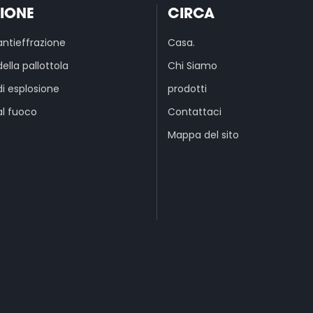
ZIONE
CIRCA
antieffrazione
Casa.
ella pallottola
Chi Siamo
di esplosione
prodotti
al fuoco
Contattaci
Mappa del sito