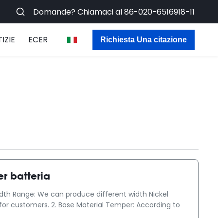
Domande? Chiamaci al
86-020-6516918-11
IZIE
ECER
Richiesta Una citazione
er batteria
Width Range: We can produce different width Nickel
s for customers. 2. Base Material Temper: According to