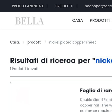
PROFILO AZIENDALE
PRODOTTI
booboper@ece
CASA
PRODOTTI
Casa.
/
prodotti
/
nickel plated copper sheet
Risultati di ricerca per "
nick
1 Prodotti trovati
Foglio di ra
Double Sided Elect
copper foil . The 
customer requirem