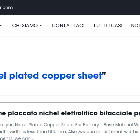
r.com
CHI SIAMO
CONTATTACI
TUTTI I CASI
NOT
el plated copper sheet
"
me placcato nichel elettrolitico bifacciale p
rolytic Nickel Plated Copper Sheet For Battery 1. Base Material 
width width is less than 600mm. Also ,we can slit different width
ents, we can ...