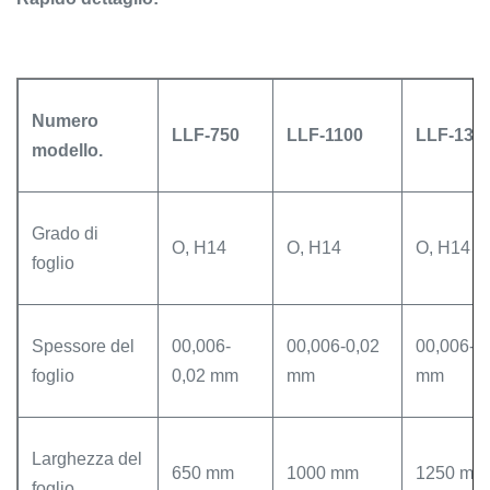
Numero
LLF-750
LLF-1100
LLF-130
modello.
Grado di
O, H14
O, H14
O, H14
foglio
Spessore del
00,006-
00,006-0,02
00,006-0
foglio
0,02 mm
mm
mm
Larghezza del
650 mm
1000 mm
1250 mm
foglio