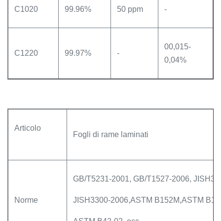
C1020
99.96%
50 ppm
-
00,015-
C1220
99.97%
-
0,04%
Articolo
Fogli di rame laminati
GB/T5231-2001, GB/T1527-2006, JISH32
Norme
JISH3300-2006,ASTM B152M,ASTM B18