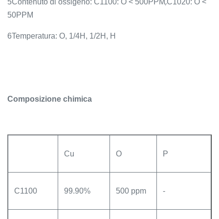
,
5Contenuto di ossigeno: C1100: O < 500PPM
C1020: O <
50PPM
6Temperatura: O, 1/4H, 1/2H, H
Composizione chimica
Cu
O
P
C1100
99.90%
500 ppm
-