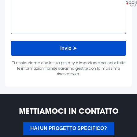
soci
*
Co
Invio ➤
Ti assicuriamo che la tua privacy è importante per noi e tutte
le informazioni fornite saranno gestite con la massima
riservatezza.
METTIAMOCI IN CONTATTO
HAI UN PROGETTO SPECIFICO?