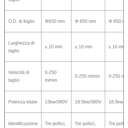
O.D. di foglio
Φ650 mm
Φ 650 mm
Φ 650 m
Larghezza di
≥ 10 mm
≥ 10 mm
≥ 10 mm
taglio
Velocità di
0-250
0-250 m/min
0-250 m/
taglio
m/min
Potenza totale
13kw/380V
18.5kw/380V
18.5kw/3
Identificazione
Tre pollici,
Tre pollici,
Tre pollici