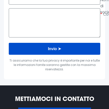
di
soci
*
Co
Invio ➤
Ti assicuriamo che la tua privacy è importante per noi e tutte
le informazioni fornite saranno gestite con la massima
riservatezza.
METTIAMOCI IN CONTATTO