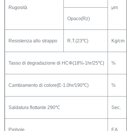
Rugosità
μm
Opaco(Rz)
Resistenza allo strappo
R.T.(23℃)
Kg/cm
Tasso di degradazione di HCΦ(18%-1hr/25℃)
%
Cambiamento di colore(E-1.0hr/190℃)
%
Saldatura flottante 290℃
Sec.
Pinhole
EA