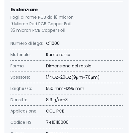
Evidenziare
Fogli di rame PCB da 18 micron
,
9 Micron Red PCB Copper Foil
,
35 micron PCB Copper Foil
Numero di lega:
C11000
Materiale:
Rame rosso
Forma:
Dimensione del rotolo
Spessore:
1/4OZ~20OZ(9μm~70μm)
Larghezza:
550 mm~1295 mm
Densità:
8,9 g/cm3
Applicazione:
CCL, PCB
Codice HS:
7410110000